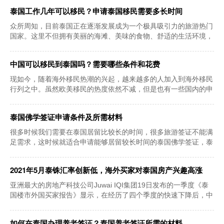
泰国工作几年可以移民？申请泰国移民需要多长时间
众所周知，目前泰国正在逐渐发展成为一个极具吸引力的旅游热门
国家。这里不但拥有美丽的海滩、美味的食物、舒适的生活环境，
而且各项社会福
中国可以移民到泰国吗？需要哪些条件和花费
现如今，随着海外移民热潮的兴起，越来越多的人加入到海外移民
行列之中。虽然欧美移民的热度依然不减，但是也有一些国内的申
请者为了更快拿
泰国佛学签证申请条件及所需材料
很多时候我们需要在泰国居留比较长的时间，很多旅游签证不能满
足需求，这时候就适合申请能够居留较长时间的泰国佛学签证，泰
国佛学签证签证
2021年5月泰铢汇率创新低，海外买家对泰国房产兴趣高涨
亚洲最大的房地产科技公司Juwai IQI集团19日发布的一季度《泰
国楼市外国买家报告》显示，在经历了四个季度的快速下降后，中
国人对泰国住宅
如何在泰国办理养老签证？泰国养老签证所需的材料