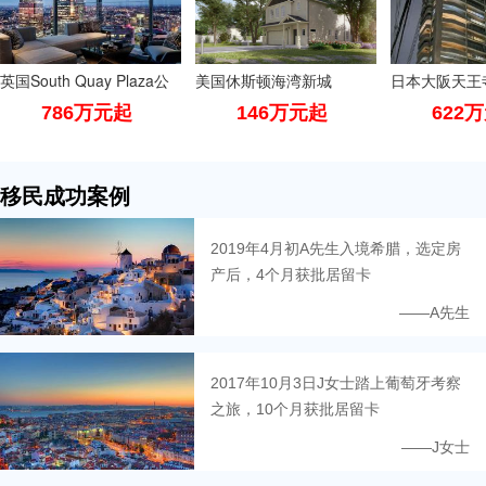
英国South Quay Plaza公
美国休斯顿海湾新城
日本大阪天王
寓
786万元起
Pradera Oaks
146万
元起
丘二手公寓
622
移民成功案例
2019年4月初A先生入境希腊，选定房
产后，4个月获批居留卡
——A先生
2017年10月3日J女士踏上葡萄牙考察
之旅，10个月获批居留卡
——J女士