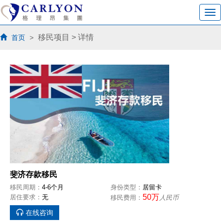
移民项目
> 详情
首页
>
斐济存款移民
移民周期：
4-6个月
身份类型：
居留卡
50万
居住要求：
无
移民费用：
人民币
在线咨询