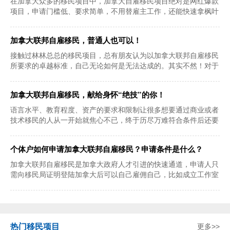
在加拿大众多的移民项目中，加拿大自雇移民项目绝对是网红爆款
项目，申请门槛低、要求简单，不用替雇主工作，还能快速拿枫叶
卡。但这个项目
加拿大联邦自雇移民，普通人也可以！
接触过林林总总的移民项目，总有朋友认为以加拿大联邦自雇移民
所要求的卓越标准，自己无论如何是无法达成的。其实不然！对于
没有雄厚的资金
加拿大联邦自雇移民，献给身怀“绝技”的你！
语言水平、教育程度、资产的要求和限制让很多想要通过商业或者
技术移民的人从一开始就焦心不已，终于历尽万难符合条件后还要
等待漫长的排期
个体户如何申请加拿大联邦自雇移民？申请条件是什么？
加拿大联邦自雇移民是加拿大政府人才引进的快速通道，申请人只
需向移民局证明登陆加拿大后可以自己雇佣自己，比如成立工作室
创业，可以挂靠
热门移民项目
更多>>