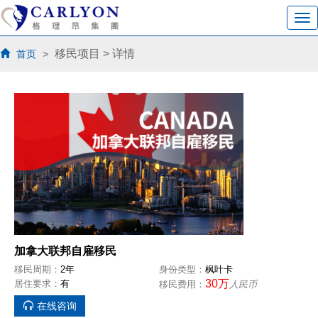
移民项目
> 详情
首页
>
加拿大联邦自雇移民
移民周期：
2年
身份类型：
枫叶卡
30万
居住要求：
有
移民费用：
人民币
在线咨询