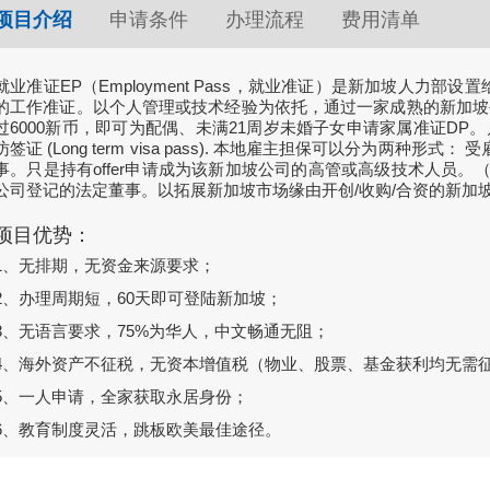
项目介绍
申请条件
办理流程
费用清单
就业准证EP（Employment Pass，就业准证）是新加坡人力
的工作准证。以个人管理或技术经验为依托，通过一家成熟的新加坡
过6000新币，即可为配偶、未满21周岁未婚子女申请家属准证DP。
访签证 (Long term visa pass). 本地雇主担保可以分为两种
事。只是持有offer申请成为该新加坡公司的高管或高级技术人员。（
公司登记的法定董事。以拓展新加坡市场缘由开创/收购/合资的新加
项目优势：
1、无排期，无资金来源要求；
2、办理周期短，60天即可登陆新加坡；
3、无语言要求，75%为华人，中文畅通无阻；
4、海外资产不征税，无资本增值税（物业、股票、基金获利均无需
5、一人申请，全家获取永居身份；
6、教育制度灵活，跳板欧美最佳途径。