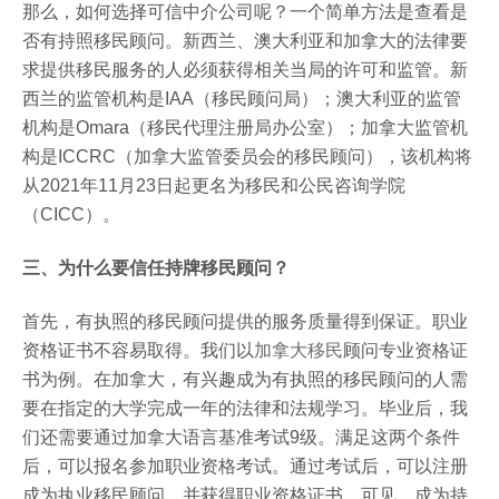
那么，如何选择可信中介公司呢？一个简单方法是查看是
否有持照移民顾问。新西兰、澳大利亚和加拿大的法律要
求提供移民服务的人必须获得相关当局的许可和监管。新
西兰的监管机构是
IAA
（移民顾问局）；澳大利亚的监管
机构是
Omara
（移民代理注册局办公室）；加拿大监管机
构是
ICCRC
（加拿大监管委员会的移民顾问），该机构将
从
2021
年
11
月
23
日起更名为移民和公民咨询学院
（
CICC
）。
三、为什么要信任持牌移民顾问？
首先，有执照的移民顾问提供的服务质量得到保证。职业
资格证书不容易取得。我们以
加拿大移民
顾问专业资格证
书为例。在加拿大，有兴趣成为有执照的移民顾问的人需
要在指定的大学完成一年的法律和法规学习。毕业后，我
们还需要通过加拿大语言基准考试
9
级。满足这两个条件
后，可以报名参加职业资格考试。通过考试后，可以注册
成为执业移民顾问，并获得职业资格证书。可见，成为持